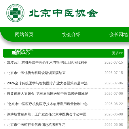
网站首页
协会介绍
会长园地
政策法规
新闻中心
更多>>
京歧云汇.首都基层中医药学术与管理线上论坛顺利举
2026-07-15
办
北京市中医优势专科建设培训圆满结束
2026-07-15
2026全球传统医学与智慧医疗产业大会暨第四届中法
2026-07-06
医学国际交流会高峰对话嘉宾观点集锦
岐黄传薪人文铸金| 第三届法国医师中医高级研修班纪
2026-07-06
实
“北京市中医医疗机构医疗技术临床应用质量控制中心
2026-06-22
通报会”在北京召开
深耕岐黄赋新能：王广发连任北京中医协会非公中医
2026-06-08
医疗机构工委会主委，绘就五年高质量发展蓝图
北京市中医药行业代表团赴杭考察学习
2026-06-08